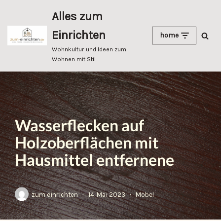
Alles zum
Zum
Einrichten
home
Inhalt
springen
Wohnkultur und Ideen zum
Wohnen mit Stil
Wasserflecken auf
Holzoberflächen mit
Hausmittel entfernene
zum einrichten
14. Mai 2023
Möbel