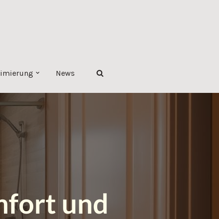
imierung
News
mfort und