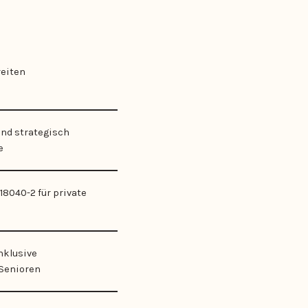
reiten
nd strategisch
e
18040-2 für private
nklusive
 Senioren