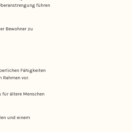
 Überanstrengung führen
 der Bewohner zu
rperlichen Fähigkeiten
n Rahmen vor.
s für ältere Menschen
llen und einem