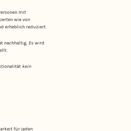
Personen mit
perten wie von
 erheblich reduziert.
t nachhaltig. Es wird
llt.
tionalität
kein
rkeit für jeden