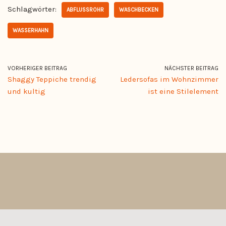
Schlagwörter:
ABFLUSSROHR
WASCHBECKEN
WASSERHAHN
VORHERIGER BEITRAG
NÄCHSTER BEITRAG
Shaggy Teppiche trendig
Ledersofas im Wohnzimmer
und kultig
ist eine Stilelement