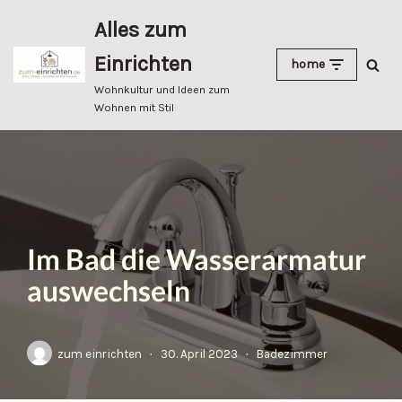
Alles zum
Zum
Einrichten
home
Inhalt
springen
Wohnkultur und Ideen zum
Wohnen mit Stil
Im Bad die Wasserarmatur
auswechseln
zum einrichten
30. April 2023
Badezimmer