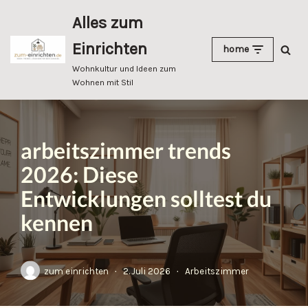
Alles zum
Zum
Einrichten
home
Inhalt
springen
Wohnkultur und Ideen zum
Wohnen mit Stil
arbeitszimmer trends
2026: Diese
Entwicklungen solltest du
kennen
zum einrichten
2. Juli 2026
Arbeitszimmer