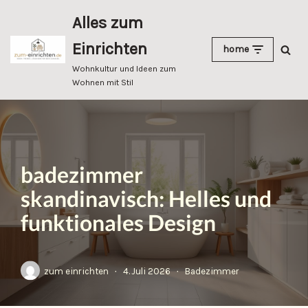
Alles zum
Zum
Einrichten
home
Inhalt
springen
Wohnkultur und Ideen zum
Wohnen mit Stil
badezimmer
skandinavisch: Helles und
funktionales Design
zum einrichten
4. Juli 2026
Badezimmer