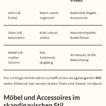
Einsatz
Holz (z.B.
Warm, weich,
Badmöbel, Regale,
Eiche)
organisch
Accessoires
Stein (z.B.
Kühl, robust,
Waschtischplatte,
Naturstein)
zeitlos
Bodenfliesen
Metall (z.B.
Klar,
Armaturen, Griffe,
mattes
funktional,
Beleuchtung
Chrom)
langlebig
Die richtige Kombination schafft einen ausgewogenen
Stil
.
Jedes Material hat seinen festen Platz und Zweck im Raum.
Möbel und Accessoires im
skandinavischen Stil