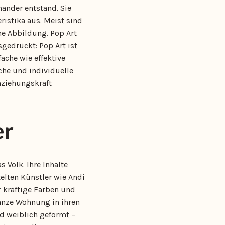
ander entstand. Sie
istika aus. Meist sind
he Abbildung. Pop Art
sgedrückt: Pop Art ist
fache wie effektive
che und individuelle
nziehungskraft
er
 Volk. Ihre Inhalte
elten Künstler wie Andi
r kräftige Farben und
anze Wohnung in ihren
nd weiblich geformt –