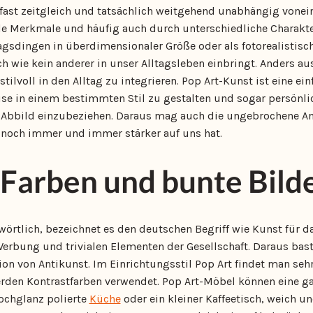
 fast zeitgleich und tatsächlich weitgehend unabhängig vonein
ele Merkmale und häufig auch durch unterschiedliche Charakter
tagsdingen in überdimensionaler Größe oder als fotorealistisc
ich wie kein anderer in unser Alltagsleben einbringt. Anders au
tilvoll in den Alltag zu integrieren. Pop Art-Kunst ist eine ein
se in einem bestimmten Stil zu gestalten und sogar persönli
 Abbild einzubeziehen. Daraus mag auch die ungebrochene A
t noch immer und immer stärker auf uns hat.
 Farben und bunte Bild
örtlich, bezeichnet es den deutschen Begriff wie Kunst für das
Werbung und trivialen Elementen der Gesellschaft. Daraus bast
ion von Antikunst. Im Einrichtungsstil Pop Art findet man seh
erden Kontrastfarben verwendet. Pop Art-Möbel können eine g
Hochglanz polierte
Küche
oder ein kleiner Kaffeetisch, weich u