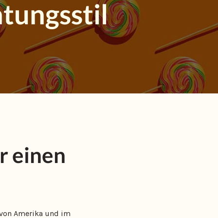
htungsstil
r einen
n von Amerika und im