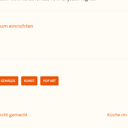
um einrichten
GEMÄLDE
KUNST
POP ART
eicht gemacht
Küche im 