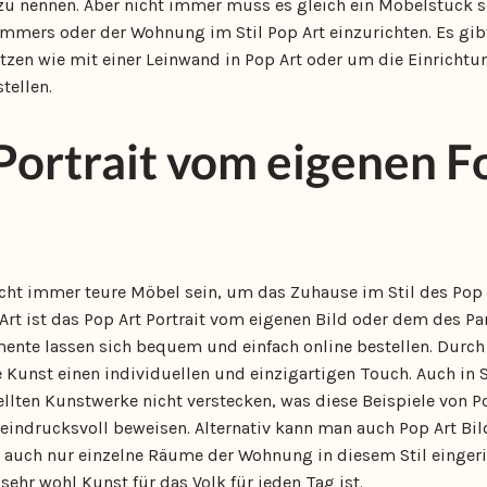
zu nennen. Aber nicht immer muss es gleich ein Möbelstück s
immers oder der Wohnung im Stil Pop Art einzurichten. Es gib
tzen wie mit einer Leinwand in Pop Art oder um die Einrichtu
tellen.
Portrait vom eigenen F
t immer teure Möbel sein, um das Zuhause im Stil des Pop A
rt ist das Pop Art Portrait vom eigenen Bild oder dem des Par
ente lassen sich bequem und einfach online bestellen. Durc
ie Kunst einen individuellen und einzigartigen Touch. Auch in
ellten Kunstwerke nicht verstecken, was diese Beispiele von Po
ndrucksvoll beweisen. Alternativ kann man auch Pop Art Bilde
 auch nur einzelne Räume der Wohnung in diesem Stil eingeri
sehr wohl Kunst für das Volk für jeden Tag ist.