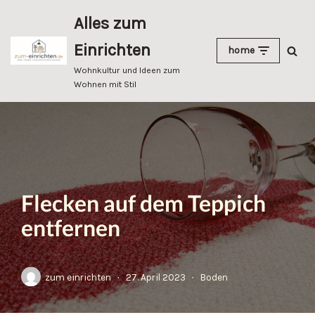
Alles zum
Zum
Einrichten
home
Inhalt
springen
Wohnkultur und Ideen zum
Wohnen mit Stil
Flecken auf dem Teppich
entfernen
zum einrichten
27. April 2023
Boden