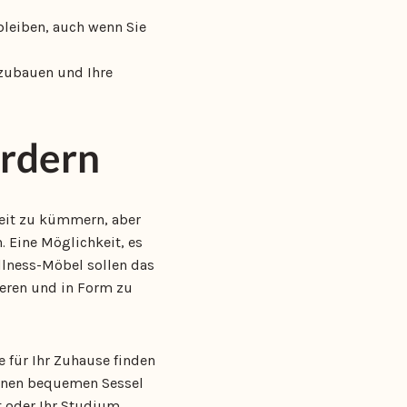
 bleiben, auch wenn Sie
bzubauen und Ihre
ördern
heit zu kümmern, aber
. Eine Möglichkeit, es
llness-Möbel sollen das
ieren und in Form zu
e für Ihr Zuhause finden
 einen bequemen Sessel
it oder Ihr Studium