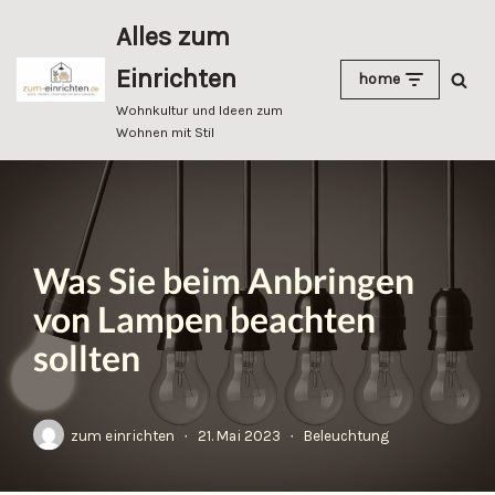
Alles zum
Zum
Einrichten
home
Inhalt
springen
Wohnkultur und Ideen zum
Wohnen mit Stil
Was Sie beim Anbringen
von Lampen beachten
sollten
zum einrichten
21. Mai 2023
Beleuchtung