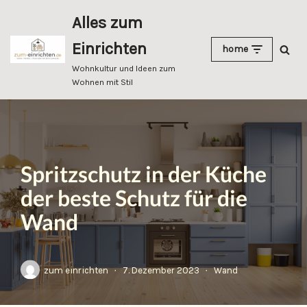
Alles zum
Zum
Einrichten
home
Inhalt
springen
Wohnkultur und Ideen zum
Wohnen mit Stil
Spritzschutz in der Küche
der beste Schutz für die
Wand
zum einrichten
7. Dezember 2023
Wand