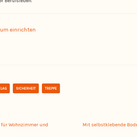
er Berufsleben.
um einrichten
LAG
SICHERHEIT
TREPPE
e für Wohnzimmer und
Mit selbstklebende Bod