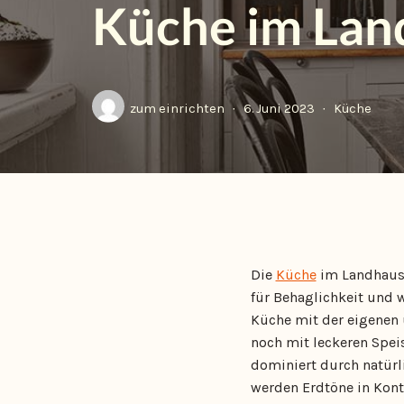
Küche im Land
zum einrichten
6. Juni 2023
Küche
Die
Küche
im Landhausst
für Behaglichkeit und w
Küche mit der eigenen 
noch mit leckeren Spe
dominiert durch natürli
werden Erdtöne in Kontr