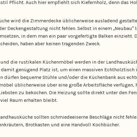
til Pflicht. Auch hier empfiehlt sich Kiefernholz, denn das Hol
üche wird die Zimmerdecke üblicherweise ausladend gestaltet
er Deckengestaltung nicht fehlen. Selbst in einem „Neubau“ lä
msetzen, in dem man ein paar vorgefertigte Balken einzieht.
scheiden, haben aber keinen tragenden Zweck.
 und die rustikalen Küchenmöbel werden in der Landhausküch
damit genügend Platz ist, um einen massiven Echtholztisch
en dürfen bequeme Stühle und/oder die Küchenbank aus echte
bel üblicherweise über eine große Arbeitsfläche verfügen,
 Liebsten zu bekochen. Die Heizung sollte direkt unter den Fe
iel Raum erhalten bleibt.
 Landhausküche sollten schmiedeeiserne Beschläge nicht fehle
nkräutern, Brotkasten und eine Handvoll Kochbücher.